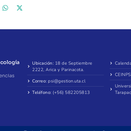
icología
Ubicación:
18 de Septiembre
Calenda
2222, Arica y Parinacota.
CEINPS
encias
Correo:
psi@gestion.uta.cl
Univers
Teléfono:
(+56) 582205813
Tarapa