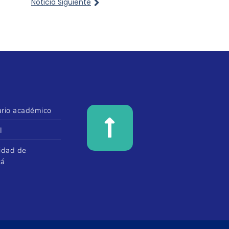
Noticia Siguiente
rio académico
I
idad de
cá