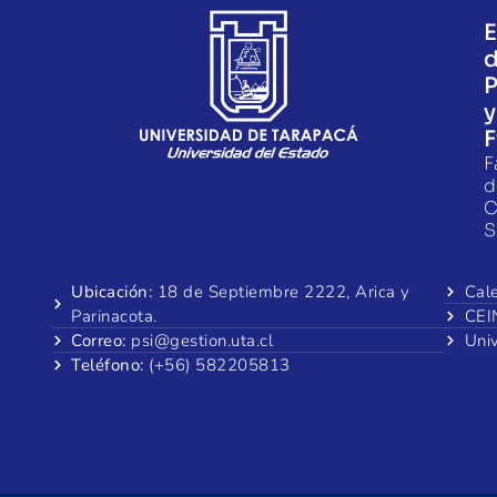
E
P
y
F
F
d
C
S
Ubicación:
18 de Septiembre 2222, Arica y
Cal
Parinacota.
CEI
Correo:
psi@gestion.uta.cl
Uni
Teléfono:
(+56) 582205813