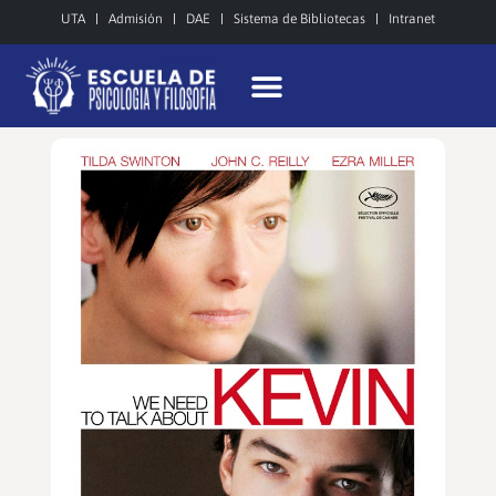
UTA
Admisión
DAE
Sistema de Bibliotecas
Intranet