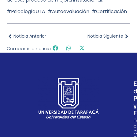
#PsicologíaUTA #Autoevaluación #Certificación
Noticia Anterior
Noticia Siguiente
Compartir la noticia:
E
P
y
F
F
d
C