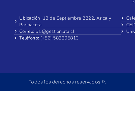
S
Ubicación:
18 de Septiembre 2222, Arica y
Cal
Parinacota.
CEI
Correo:
psi@gestion.uta.cl
Uni
Teléfono:
(+56) 582205813
Todos los derechos reservados ©.