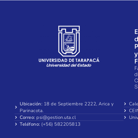
E
P
y
F
F
d
C
S
Ubicación:
18 de Septiembre 2222, Arica y
Cal
Parinacota.
CEI
Correo:
psi@gestion.uta.cl
Uni
Teléfono:
(+56) 582205813