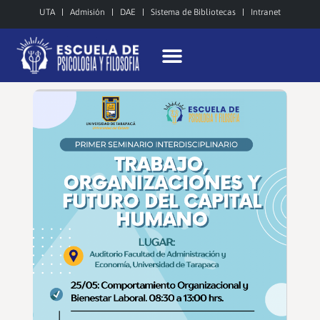
UTA
Admisión
DAE
Sistema de Bibliotecas
Intranet